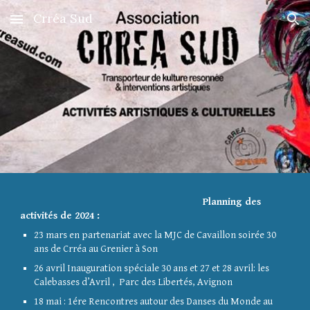
Crréa Sud
Skip to main content
Skip to navigation
Planning des
activités de 2024 :
23 mars en partenariat avec la MJC de Cavaillon soirée 30
ans de Crréa au Grenier à Son
26 avril Inauguration spéciale 30 ans et 27 et 28 avril: les
Calebasses d’Avril , Parc des Libertés, Avignon
18 mai : 1ére Rencontres autour des Danses du Monde au